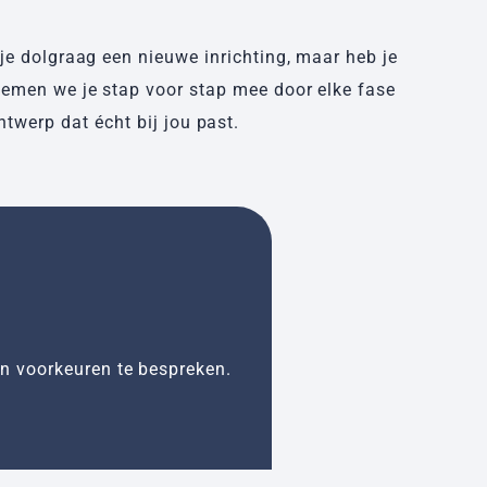
je dolgraag een nieuwe inrichting, maar heb je
nemen we je stap voor stap mee door elke fase
twerp dat écht bij jou past.
Inspiratie ses
en voorkeuren te bespreken.
Tijdens een inspirat
hiervan worden twee 