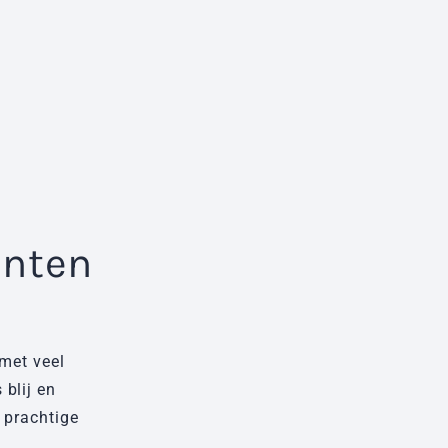
anten
 met veel
Een dikke voldoende voor de service e
 blij en
Jeroen denkt heel goed mee en ik ben
 prachtige
Sabila