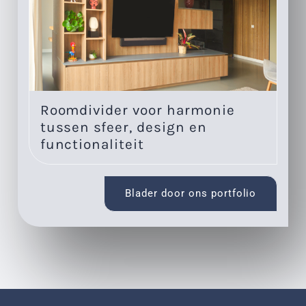
Roomdivider voor harmonie
Eé
tussen sfeer, design en
w
functionaliteit
Blader door ons portfolio