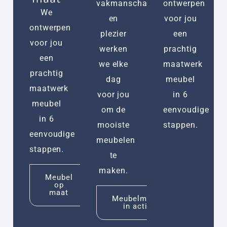
vakmanschap
ontwerpen
We
en
voor jou
ontwerpen
plezier
een
voor jou
werken
prachtig
een
we elke
maatwerk
prachtig
dag
meubel
maatwerk
voor jou
in 6
meubel
om de
eenvoudige
in 6
mooiste
stappen.
eenvoudige
meubelen
stappen.
te
maken.
Meubel
op
maat
Meubelmaker
in actie