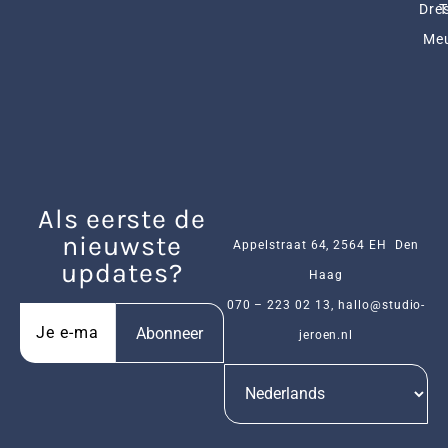
Dres
Me
Als eerste de
nieuwste
Appelstraat 64, 2564 EH Den
updates?
Haag
070 – 223 02 13
,
hallo@studio-
Abonneer
jeroen.nl