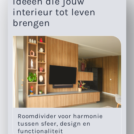
ideeën die jouw
interieur tot leven
brengen
Roomdivider voor harmonie
Eé
tussen sfeer, design en
w
functionaliteit