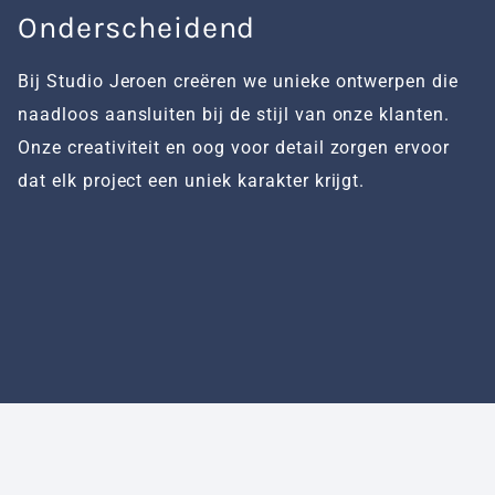
Onderscheidend
H
Bij Studio Jeroen creëren we unieke ontwerpen die
W
naadloos aansluiten bij de stijl van onze klanten.
te
Onze creativiteit en oog voor detail zorgen ervoor
m
dat elk project een uniek karakter krijgt.
w
kw