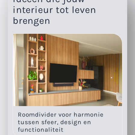
interieur tot leven
brengen
Roomdivider voor harmonie
Eé
tussen sfeer, design en
w
functionaliteit