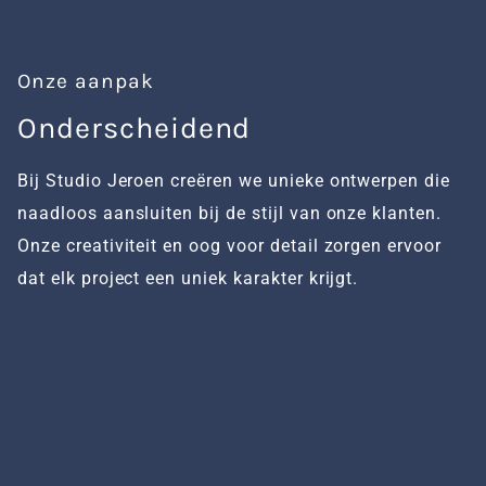
Onze aanpak
Onderscheidend
H
Bij Studio Jeroen creëren we unieke ontwerpen die
W
naadloos aansluiten bij de stijl van onze klanten.
te
Onze creativiteit en oog voor detail zorgen ervoor
m
dat elk project een uniek karakter krijgt.
w
kw