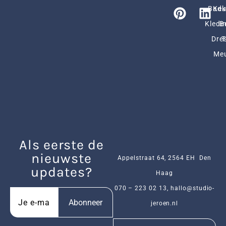
Badk
Ke
Kledi
B
Dres
Me
Als eerste de
nieuwste
Appelstraat 64, 2564 EH Den
updates?
Haag
070 – 223 02 13
,
hallo@studio-
Abonneer
jeroen.nl